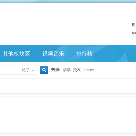
用
密
其他板块区
视频音乐
排行榜
热搜:
活动
交友
discuz
帖子
搜
索