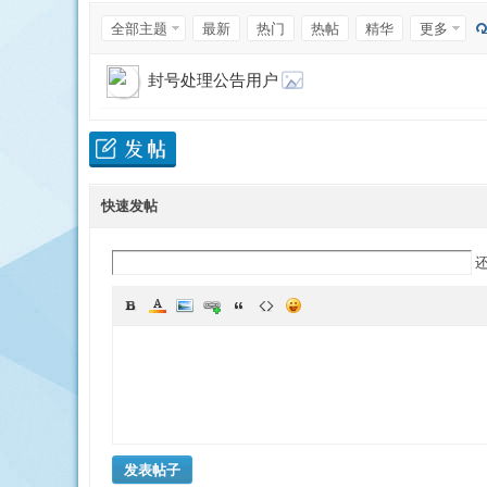
返 回
全部主题
最新
热门
热帖
精华
更多
封号处理公告用户
越
快速发帖
免
发表帖子