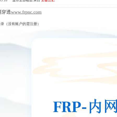
55:10
|
显示全部楼层
来自
安徽合肥
网穿透
www.frpnc.com
登录（没有账户的需注册）