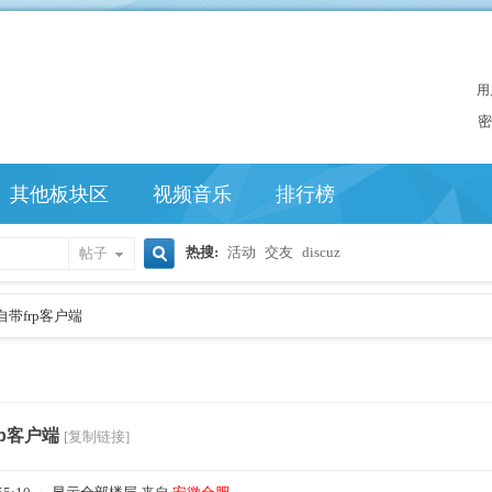
用
密
其他板块区
视频音乐
排行榜
热搜:
活动
交友
discuz
帖子
搜
带frp客户端
索
p客户端
[复制链接]