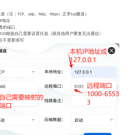
隧道（注：
、
、
、
）正常
隧道）
TCP
udp
http
https
tcp
地址
IP
透的端口
根据自己需要设置任选（跟其他用户重复无法通信）
533
注不需要填写